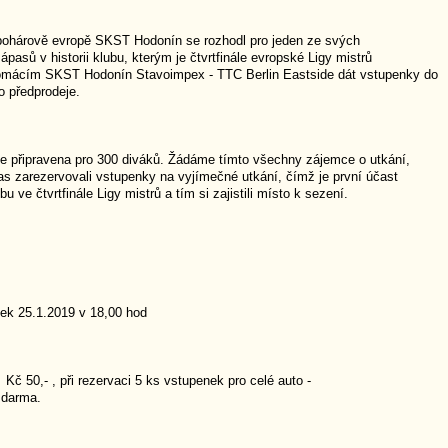
pohárově evropě SKST Hodonín se rozhodl pro jeden ze svých
ápasů v historii klubu, kterým je čtvrtfinále evropské Ligy mistrů
omácím SKST Hodonín Stavoimpex - TTC Berlin Eastside dát vstupenky do
o předprodeje.
de připravena pro 300 diváků. Žádáme tímto všechny zájemce o utkání,
as zarezervovali vstupenky na vyjímečné utkání, čímž je první účast
u ve čtvrtfinále Ligy mistrů a tím si zajistili místo k sezení.
ek 25.1.2019 v 18,00 hod
Kč 50,- , při rezervaci 5 ks vstupenek pro celé auto -
zdarma.