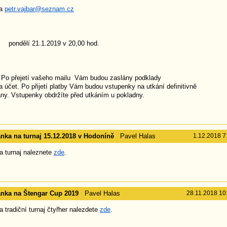
na
petr.vajbar@seznam.cz
: pondělí 21.1.2019 v 20,00 hod.
Po přejetí vašeho mailu Vám budou zaslány podklady
a účet. Po přijetí platby Vám budou vstupenky na utkání definitivně
ny. Vstupenky obdržíte před utkáním u pokladny.
nka na turnaj 15.12.2018 v Hodoníně
Pavel Halas
1.12.2018 7
 turnaj naleznete
zde
.
nka na Štengar Cup 2019
Pavel Halas
28.11.2018 10
 tradiční turnaj čtyřher nalezdete
zde
.