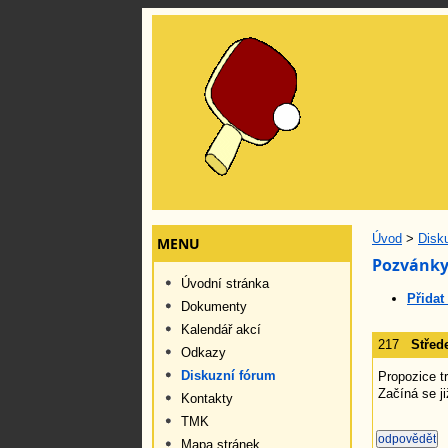
Úvod
>
Disk
MENU
Pozvánky
Úvodní stránka
Přidat
Dokumenty
Kalendář akcí
217
Střed
Odkazy
Diskuzní fórum
Propozice t
Začíná se j
Kontakty
TMK
Mapa stránek