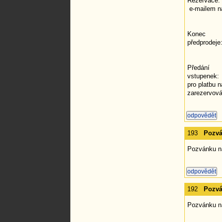
Rezervace:
e-mailem 
Konec
předprodeje
Předání
vstupenek: 
pro platbu n
zarezervová
193
Pozvá
Pozvánku na
192
Pozvá
Pozvánku na