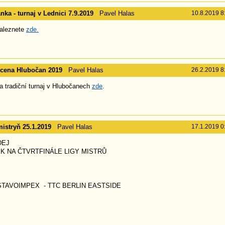
nka - turnaj v Lednici 7.9.2019
Pavel Halas
10.8.2019 8
aleznete
zde.
 cena Hlubočan 2019
Pavel Halas
26.2.2019 8
 tradiční turnaj v Hlubočanech
zde
.
mistryň 25.1.2019
Pavel Halas
17.1.2019 0
DEJ
K NA ČTVRTFINÁLE LIGY MISTRŮ
TAVOIMPEX - TTC BERLIN EASTSIDE