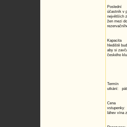
Poslední
účastník v 
největších z
žen mezi d
rezervačníh
Kapacita
hlediště bu
aby si zavč
českého klub
Termín
utkání: pát
Cena
vstupenky: 
láhev vína 