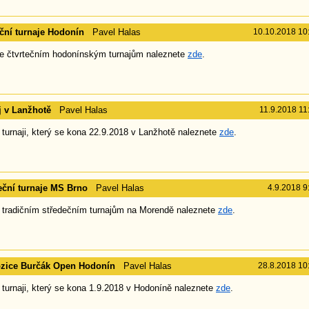
eční turnaje Hodonín
Pavel Halas
10.10.2018 10
e čtvrtečním hodonínským turnajům naleznete
zde
.
j v Lanžhotě
Pavel Halas
11.9.2018 11
 turnaji, který se kona 22.9.2018 v Lanžhotě naleznete
zde
.
eční turnaje MS Brno
Pavel Halas
4.9.2018 9
 tradičním středečním turnajům na Morendě naleznete
zde
.
zice Burčák Open Hodonín
Pavel Halas
28.8.2018 10
 turnaji, který se kona 1.9.2018 v Hodoníně naleznete
zde
.