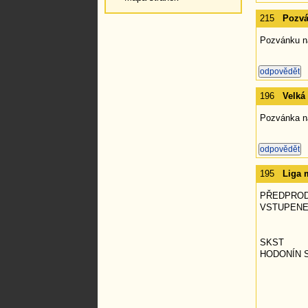
215
Pozvá
Pozvánku n
196
Velká
Pozvánka na
195
Liga 
PŘEDPRO
VSTUPENE
SKST
HODONÍN S