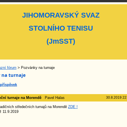
JIHOMORAVSKÝ SVAZ
STOLNÍHO TENISU
(JmSST)
uzní fórum
> Pozvánky na turnaje
 na turnaje
 příspěvek
eční turnaje na Morendě
Pavel Halas
30.8.2019 22
radičních středečních turnajů na Morendě
ZDE !
iž 11.9.2019