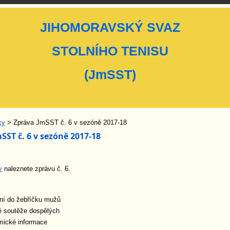
JIHOMORAVSKÝ SVAZ
STOLNÍHO TENISU
(JmSST)
ky
> Zpráva JmSST č. 6 v sezóně 2017-18
SST č. 6 v sezóně 2017-18
v
naleznete zprávu č. 6.
ní do žebříčku mužů
é soutěže dospělých
ické informace