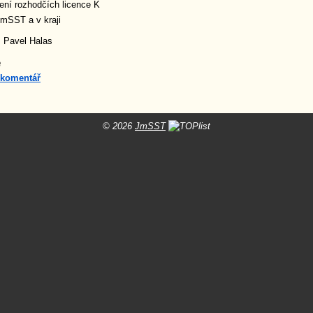
ení rozhodčích licence K
mSST a v kraji
: Pavel Halas
e
 komentář
© 2026
JmSST