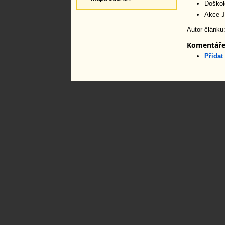
Doškol
Akce J
Autor článku
Komentář
Přidat