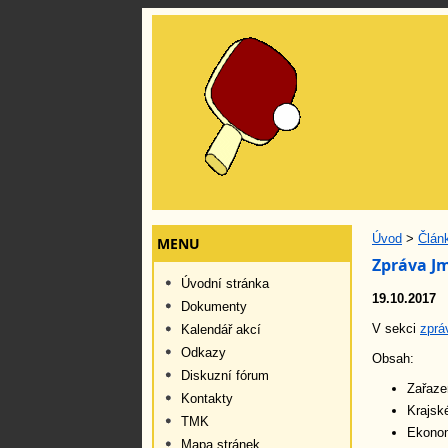
Úvod
>
Člán
MENU
Zpráva Jm
Úvodní stránka
19.10.2017
Dokumenty
V sekci
zprá
Kalendář akcí
Odkazy
Obsah:
Diskuzní fórum
Zařaze
Kontakty
Krajsk
TMK
Ekonom
Mapa stránek