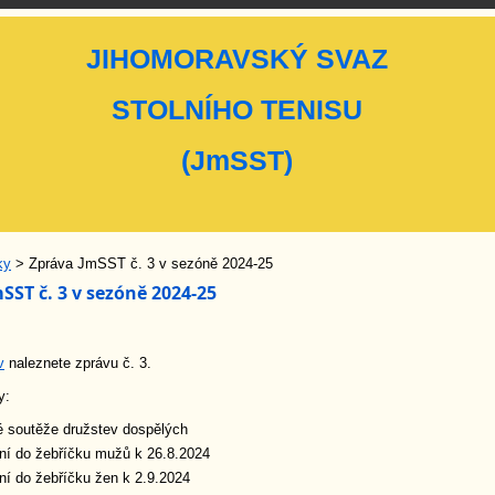
JIHOMORAVSKÝ SVAZ
STOLNÍHO TENISU
(JmSST)
ky
> Zpráva JmSST č. 3 v sezóně 2024-25
SST č. 3 v sezóně 2024-25
v
naleznete zprávu č. 3.
y:
é soutěže družstev dospělých
ní do žebříčku mužů k 26.8.2024
ní do žebříčku žen k 2.9.2024