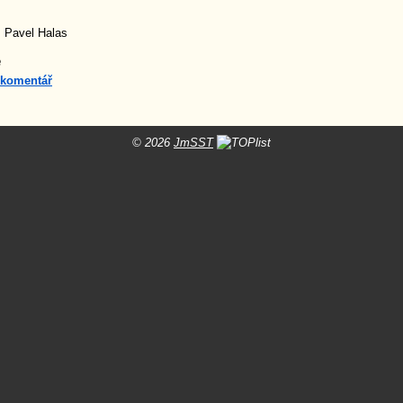
: Pavel Halas
e
 komentář
© 2026
JmSST