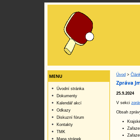
Úvod
>
Člán
MENU
Zpráva Jm
Úvodní stránka
25.9.2024
Dokumenty
V sekci
zprá
Kalendář akcí
Odkazy
Obsah zpráv
Diskuzní fórum
Krajsk
Kontakty
Zařaze
TMK
Zařaze
Mapa stránek