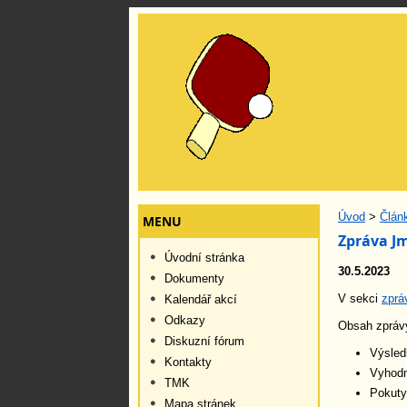
Úvod
>
Člán
MENU
Zpráva Jm
Úvodní stránka
30.5.2023
Dokumenty
V sekci
zprá
Kalendář akcí
Odkazy
Obsah zpráv
Diskuzní fórum
Výsled
Kontakty
Vyhodn
TMK
Pokuty
Mapa stránek