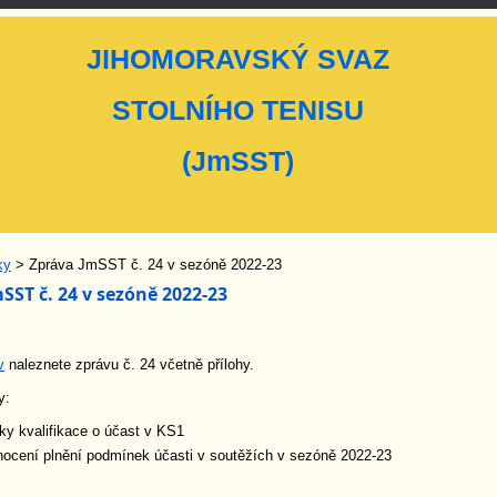
JIHOMORAVSKÝ SVAZ
STOLNÍHO TENISU
(JmSST)
ky
> Zpráva JmSST č. 24 v sezóně 2022-23
SST č. 24 v sezóně 2022-23
v
naleznete zprávu č. 24 včetně přílohy.
y:
ky kvalifikace o účast v KS1
ocení plnění podmínek účasti v soutěžích v sezóně 2022-23