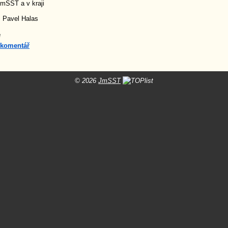
mSST a v kraji
: Pavel Halas
e
 komentář
© 2026
JmSST