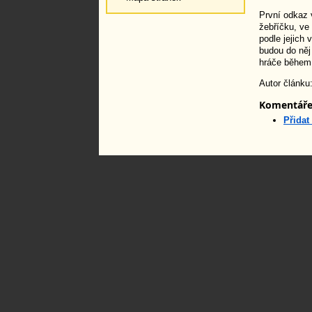
První odkaz 
žebříčku, ve
podle jejich
budou do něj
hráče během 
Autor článku
Komentář
Přidat