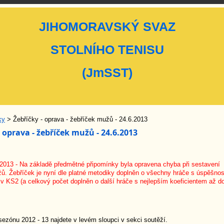
JIHOMORAVSKÝ SVAZ
STOLNÍHO TENISU
(JmSST)
ky
> Žebříčky - oprava - žebříček mužů - 24.6.2013
- oprava - žebříček mužů - 24.6.2013
2013 - Na základě předmětné připomínky byla opravena chyba při sestavení
ů. Žebříček je nyní dle platné metodiky doplněn o všechny hráče s úspěšnos
v KS2 (a celkový počet doplněn o další hráče s nejlepším koeficientem až d
sezónu 2012 - 13 najdete v levém sloupci v sekci soutěží.