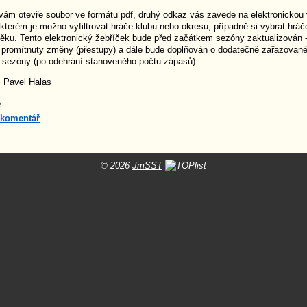
vám otevře soubor ve formátu pdf, druhý odkaz vás zavede na elektronickou 
 kterém je možno vyfiltrovat hráče klubu nebo okresu, případně si vybrat hráč
 věku. Tento elektronický žebříček bude před začátkem sezóny zaktualizován 
 promítnuty změny (přestupy) a dále bude doplňován o dodatečně zařazovan
sezóny (po odehrání stanoveného počtu zápasů).
: Pavel Halas
e
 komentář
© 2026
JmSST