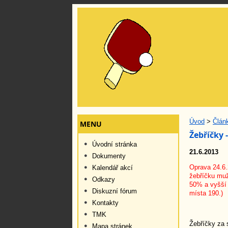
Úvod
>
Člán
MENU
Žebříčky 
Úvodní stránka
21.6.2013
Dokumenty
Oprava 24.6.
Kalendář akcí
žebříčku muž
Odkazy
50% a vyšší 
Diskuzní fórum
místa 190.)
Kontakty
TMK
Žebříčky za 
Mapa stránek