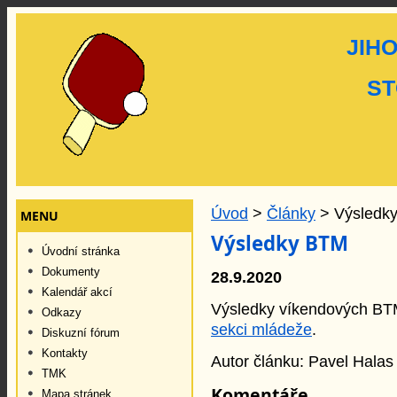
JIH
ST
Úvod
>
Články
> Výsledk
MENU
Výsledky BTM
Úvodní stránka
Dokumenty
28.9.2020
Kalendář akcí
Výsledky víkendových BTM
Odkazy
sekci mládeže
.
Diskuzní fórum
Kontakty
Autor článku: Pavel Halas
TMK
Komentáře
Mapa stránek