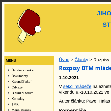
JIH
ST
Úvod
>
Články
> Rozpisy
MENU
Rozpisy BTM mlád
Úvodní stránka
Dokumenty
1.10.2021
Kalendář akcí
V
sekci mládeže
naleznete
Odkazy
víkendu 9.-10.10.2021 ve 
Diskuzní fórum
Kontakty
Autor článku: Pavel Halas
TMK
Komentáře
Mapa stránek