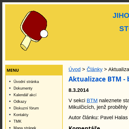
JIH
ST
Úvod
>
Články
> Aktualiz
MENU
Aktualizace BTM - 
Úvodní stránka
Dokumenty
8.3.2014
Kalendář akcí
V sekci
BTM
naleznete st
Odkazy
Mikulčicích, jenž proběhly
Diskuzní fórum
Kontakty
Autor článku: Pavel Halas
TMK
Komentáře
Mapa stránek