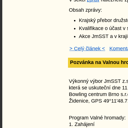
Obsah zprávy:
Krajský přebor družst
Kvalifikace o účast v
Akce JmSST a v kraji
> Celý článek <
Komentá
Pozvánka na Valnou h
Výkonný výbor JmSST z.s
která se uskuteční dne 11
Bowling centrum Brno s.r.
Židenice, GPS 49°11'48.7
Program Valné hromady:
1. Zahájení