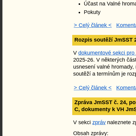
Účast na Valné hro
Pokuty
> Celý článek <
Komentá
Rozpis soutěží JmSST 
V
dokumentové sekci pro
2025-26. V některých čás
usnesení valné hromady, n
soutěží a termínům je rozp
> Celý článek <
Komentá
Zpráva JmSST č. 24, po
C, dokumenty k VH Jm
V sekci
zpráv
naleznete zp
Obsah zprávy: