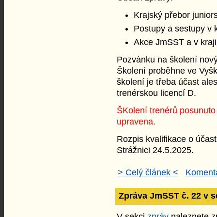
Krajský přebor junior
Postupy a sestupy v 
Akce JmSST a v kraji
Pozvánku na školení nový
Školení proběhne ve Vyško
školení je třeba účast al
trenérskou licencí D.
ŠKolení trenérů posunuto 
upravena.
Rozpis kvalifikace o účas
Strážnici 24.5.2025.
> Celý článek <
Komentá
Zpráva JmSST č. 22 v s
V sekci
zpráv
naleznete zp