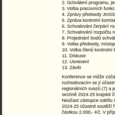
2. Schválení programu, j
3. Volba pracovních funkc
4. Zprávy předsedy JmSS
5. Zpráva kontrolní komis
6. Schvalování čerpání ro
7. Schvalování rozpočtu 
8. Projednání bodů schvál
9. Volba předsedy, místo
10. Volba členů kontrolní
11. Diskuse
12. Usnesení
13. Závěr
Konference se může zúčas
rozhodovacím se jí účastní
regionálních svazů (7) a j
sezóně 2024-25 krajské či
Neúčast zástupce oddílu 
2024-25 účastnil soutěží
částkou 2.000,- Kč. V př