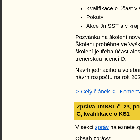
Kvalifikace o účast v
Pokuty
Akce JmSST a v kraji
Pozvánku na školení nový
Školení proběhne ve Vyško
školení je třeba účast al
trenérskou licencí D.
Návrh jednacího a volební
návrh rozpočtu na rok 20
> Celý článek <
Komentá
Zpráva JmSST č. 23, po
C, kvalifikace o KS1
V sekci
zpráv
naleznete zp
Obsah zprávy: