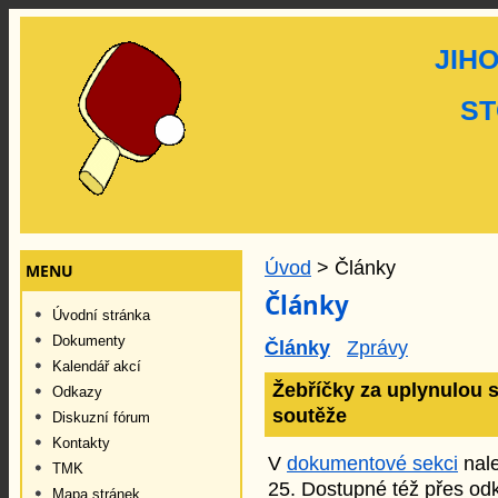
JIH
ST
Úvod
> Články
MENU
Články
Úvodní stránka
Dokumenty
Články
Zprávy
Kalendář akcí
Žebříčky za uplynulou 
Odkazy
soutěže
Diskuzní fórum
Kontakty
V
dokumentové sekci
nale
TMK
25. Dostupné též přes od
Mapa stránek