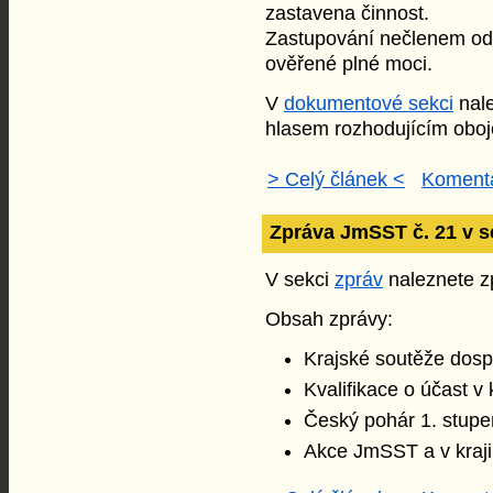
zastavena činnost.
Zastupování nečlenem od
ověřené plné moci.
V
dokumentové sekci
nale
hlasem rozhodujícím oboj
> Celý článek <
Komentá
Zpráva JmSST č. 21 v s
V sekci
zpráv
naleznete zp
Obsah zprávy:
Krajské soutěže dosp
Kvalifikace o účast v
Český pohár 1. stupe
Akce JmSST a v kraji