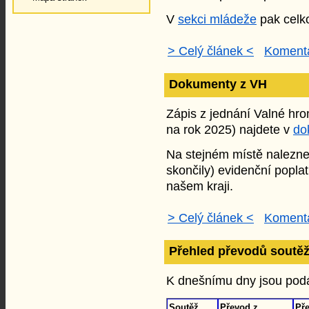
V
sekci mládeže
pak celk
> Celý článek <
Komentá
Dokumenty z VH
Zápis z jednání Valné hr
na rok 2025) najdete v
do
Na stejném místě naleznet
skončily) evidenční popla
našem kraji.
> Celý článek <
Komentá
Přehled převodů soutěž
K dnešnímu dny jsou podá
Soutěž
Převod z
Př