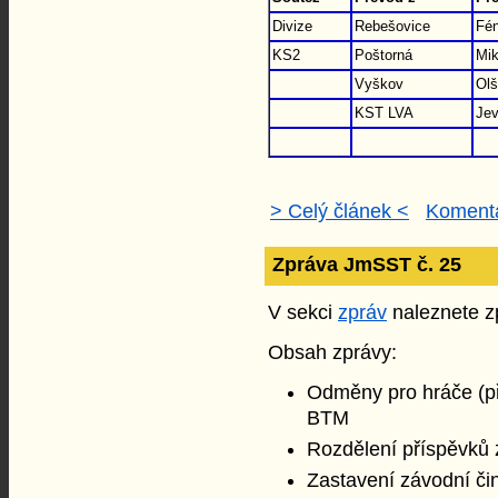
Divize
Rebešovice
Fén
KS2
Poštorná
Mik
Vyškov
Ol
KST LVA
Jev
> Celý článek <
Komentá
Zpráva JmSST č. 25
V sekci
zpráv
naleznete zp
Obsah zprávy:
Odměny pro hráče (př
BTM
Rozdělení příspěvků 
Zastavení závodní či