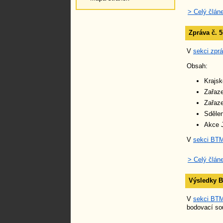
> Celý člán
Zpráva č. 
V
sekci zpr
Obsah:
Krajsk
Zařaz
Zařaze
Sdělen
Akce J
V
sekci BT
> Celý člán
Výsledky B
V
sekci BT
bodovací so