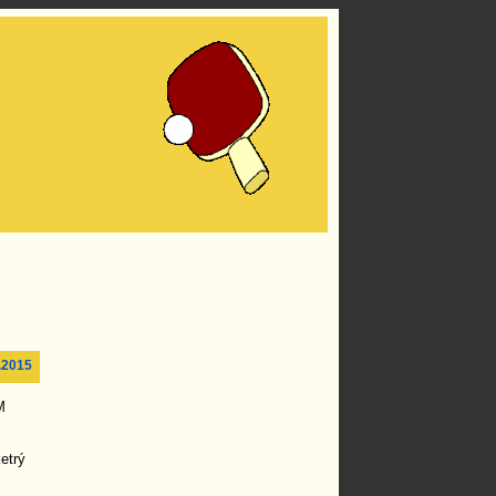
.2015
M
etrý