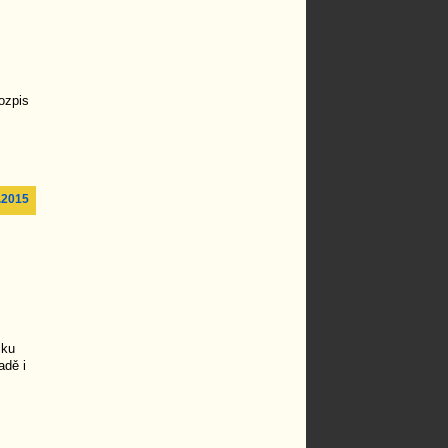
ozpis
.2015
iku
adě i