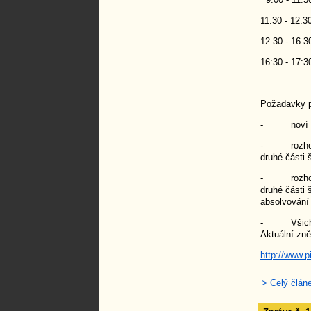
11:30 - 12:
12:30 - 16:3
16:30 - 17:3
Požadavky p
- noví rozh
- rozhodčí 
druhé části 
- rozhodčí 
druhé části 
absolvování 
- Všichni ú
Aktuální zn
http://www.
> Celý člán