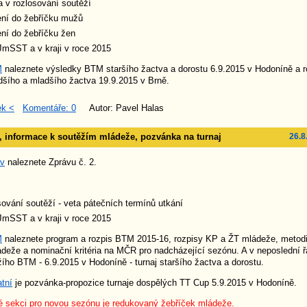
 v rozlosování soutěží
ení do žebříčku mužů
ní do žebříčku žen
mSST a v kraji v roce 2015
M
naleznete výsledky BTM staršího žactva a dorostu 6.9.2015 v Hodoníně a r
šího a mladšího žactva 19.9.2015 v Brně.
ek <
Komentáře: 0
Autor: Pavel Halas
2, informace k soutěžím mládeže, pozvánka na turnaj
26.8
áv
naleznete Zprávu č. 2.
ování soutěží - veta pátečních termínů utkání
mSST a v kraji v roce 2015
M
naleznete program a rozpis BTM 2015-16, rozpisy KP a ŽT mládeže, metod
deže a nominační kritéria na MČR pro nadcházející sezónu. A v neposlední ř
ižího BTM - 6.9.2015 v Hodoníně - turnaj staršího žactva a dorostu.
tní
je pozvánka-propozice turnaje dospělých TT Cup 5.9.2015 v Hodoníně.
é sekci pro novou sezónu
je redukovaný žebříček mládeže.