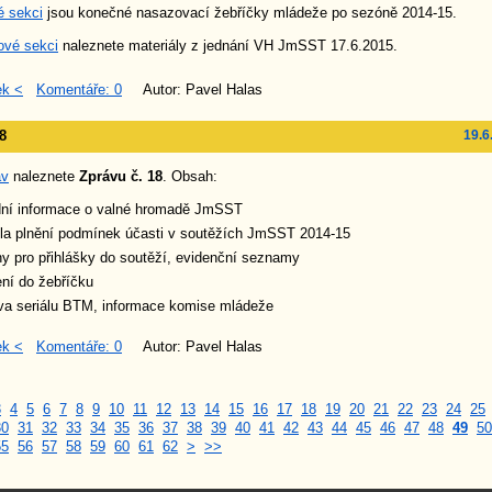
é sekci
jsou konečné nasazovací žebříčky mládeže po sezóně 2014-15.
vé sekci
naleznete materiály z jednání VH JmSST 17.6.2015.
ek <
Komentáře: 0
Autor: Pavel Halas
8
19.6
áv
naleznete
Zprávu č. 18
. Obsah:
dní informace o valné hromadě JmSST
la plnění podmínek účasti v soutěžích JmSST 2014-15
y pro přihlášky do soutěží, evidenční seznamy
ní do žebříčku
va seriálu BTM, informace komise mládeže
ek <
Komentáře: 0
Autor: Pavel Halas
3
4
5
6
7
8
9
10
11
12
13
14
15
16
17
18
19
20
21
22
23
24
25
30
31
32
33
34
35
36
37
38
39
40
41
42
43
44
45
46
47
48
49
50
55
56
57
58
59
60
61
62
>
>>