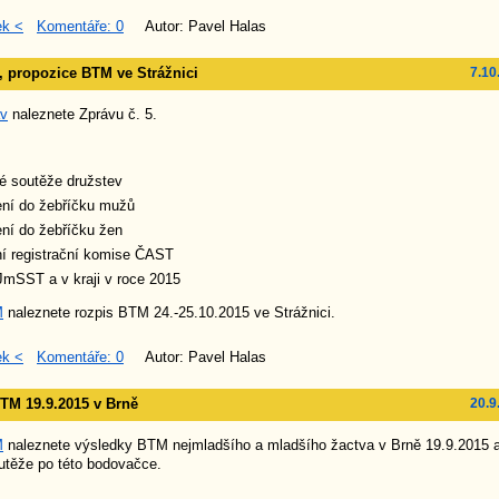
ek <
Komentáře: 0
Autor: Pavel Halas
5, propozice BTM ve Strážnici
7.10
áv
naleznete Zprávu č. 5.
é soutěže družstev
ení do žebříčku mužů
ní do žebříčku žen
í registrační komise ČAST
mSST a v kraji v roce 2015
M
naleznete rozpis BTM 24.-25.10.2015 ve Strážnici.
ek <
Komentáře: 0
Autor: Pavel Halas
TM 19.9.2015 v Brně
20.9
M
naleznete výsledky BTM nejmladšího a mladšího žactva v Brně 19.9.2015 a
utěže po této bodovačce.