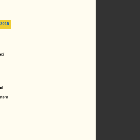
.2015
ací
il.
estem