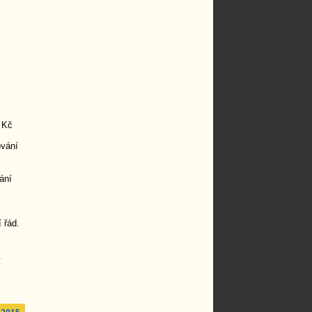
 Kč
ování
ání
 řád.
.