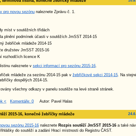
1, termínová listina, konečné žebříčky mládeže
10.8
áv pro novou sezónu
naleznete Zprávu č. 1.
y míst v soutěžních třídách
la plnění podmínek účasti v soutěžích JmSST 2014-15
ný žebříček mládeže 2014-15
že družstev JmSST 2015-16
í rozhodčích licence K
istinu naleznete v
sekci informací pro sezónu 2015-16
.
říček mládeže za sezónu 2014-15 pak v
žebříčkové sekci 2014-15
. Na stej
žebříčky dospělých 2014-15.
zovány všechny odkazy v panelu soutěže na levé straně stránek.
ek <
Komentáře: 0
Autor: Pavel Halas
těží 2015-16, konečné žebříčky mládeže
24.6
novou sezónu 2015-16
naleznete
Rozpis soutěží JmSST 2015-16
a také ná
řihlášky do soutěží a zadání Hrací místnosti do Registru ČAST.