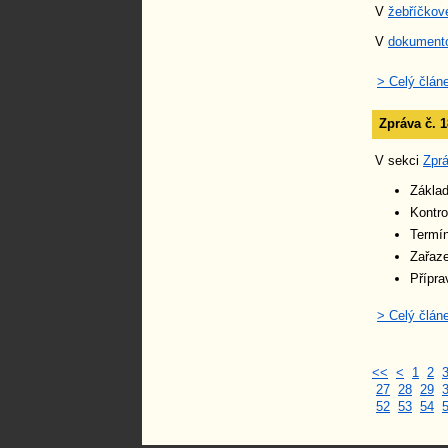
V
žebříčkov
V
dokumento
> Celý člán
Zpráva č. 1
V sekci
Zpr
Zákla
Kontro
Termín
Zařaze
Přípra
> Celý člán
<<
<
1
2
27
28
29
52
53
54