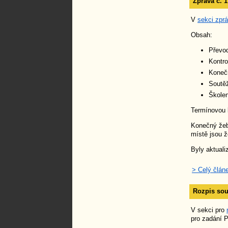
Zpráva č. 
V
sekci zpr
Obsah:
Převod
Kontro
Koneč
Soutě
Školen
Termínovou l
Konečný žeb
místě jsou 
Byly aktuali
> Celý člán
Rozpis sou
V sekci pro
pro zadání P