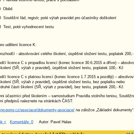
30 Oběd
0 Soutěžní řád, registr, poté výtah pravidel pro účastníky doškolení
0 Test, poté vyhodnocení testu
ro udělení licence K:
odčí - absolvování celého školení, úspěšné složení testu, poplatek 200,-
licence C s propadlou licencí (konec licence 30.6.2015 a dříve) – absolv
školení (SŘ, výtah z pravidel), úspěšné složení testu, poplatek 100,- Kč
licence C s platnou licencí (konec licence 1.7.2015 a později) – absolvov
školení (SŘ, výtah z pravidel), úspěšné složení testu, bez poplatku nebo
druhé části školení (SŘ, výtah z pravidel), bez testu, poplatek 200,- Kč
častníci před školením – samostudium Pravidla stolního tenisu, Soutěžní
ění předpisů naleznete na stránkách ČAST:
ping-pong.cz/asociace/dokumenty-asociace/
na záložce „Základní dokumenty“
ek <
Komentáře: 0
Autor: Pavel Halas