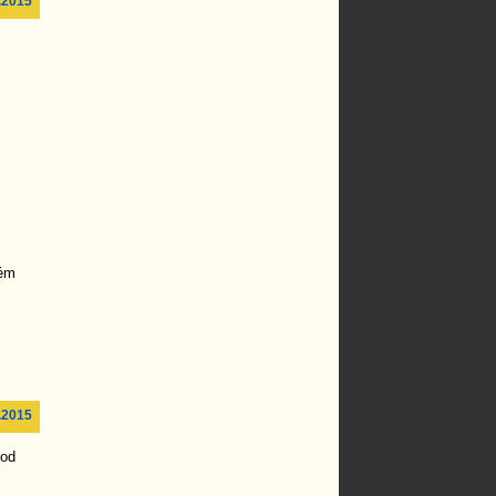
.2015
ném
.2015
vod