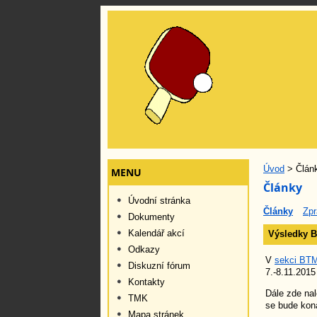
Úvod
> Člán
MENU
Články
Úvodní stránka
Články
Zpr
Dokumenty
Kalendář akcí
Výsledky B
Odkazy
V
sekci BT
Diskuzní fórum
7.-8.11.201
Kontakty
Dále zde na
TMK
se bude kona
Mapa stránek