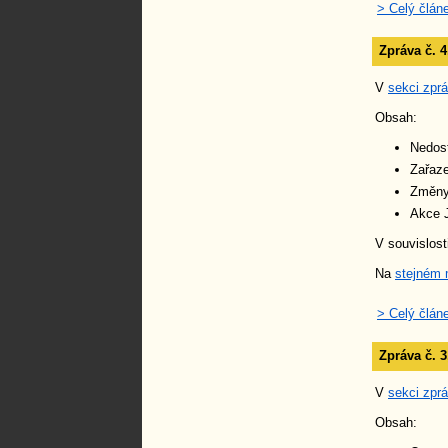
> Celý člán
Zpráva č. 4
V
sekci zpr
Obsah:
Nedos
Zařaz
Změny
Akce J
V souvislost
Na
stejném 
> Celý člán
Zpráva č. 
V
sekci zpr
Obsah: