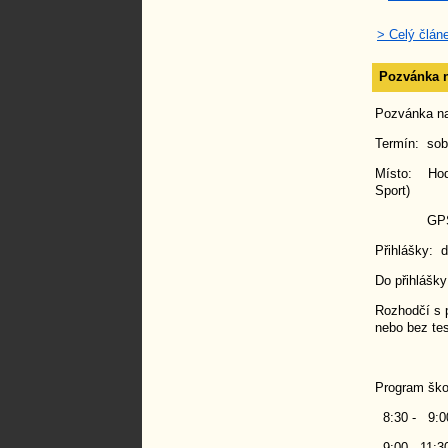
> Celý člán
Pozvánka n
Pozvánka na
Termín: sobo
Místo: Hodon
Sport)
GPS: 48.
Přihlášky: 
Do přihlášky
Rozhodčí s pl
nebo bez tes
Program ško
8:30 - 9:0
9:00 - 11:30