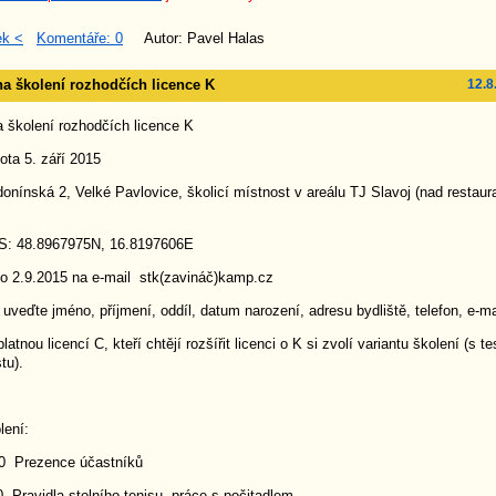
ek <
Komentáře: 0
Autor: Pavel Halas
a školení rozhodčích licence K
12.8
 školení rozhodčích licence K
ta 5. září 2015
ínská 2, Velké Pavlovice, školicí místnost v areálu TJ Slavoj (nad restaur
8967975N, 16.8197606E
do 2.9.2015 na e-mail stk(zavináč)kamp.cz
 uveďte jméno, příjmení, oddíl, datum narození, adresu bydliště, telefon, e-ma
atnou licencí C, kteří chtějí rozšířit licenci o K si zvolí variantu školení (s t
tu).
lení:
0 Prezence účastníků
 Pravidla stolního tenisu, práce s počitadlem