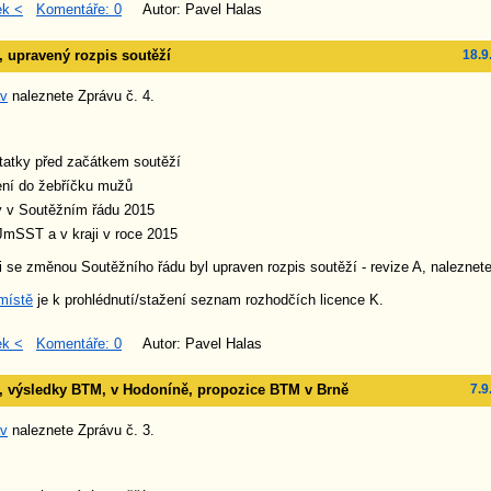
ek <
Komentáře: 0
Autor: Pavel Halas
, upravený rozpis soutěží
18.9
áv
naleznete Zprávu č. 4.
tatky před začátkem soutěží
ení do žebříčku mužů
 v Soutěžním řádu 2015
mSST a v kraji v roce 2015
i se změnou Soutěžního řádu byl upraven rozpis soutěží - revize A, naleznet
místě
je k prohlédnutí/stažení seznam rozhodčích licence K.
ek <
Komentáře: 0
Autor: Pavel Halas
3, výsledky BTM, v Hodoníně, propozice BTM v Brně
7.9
áv
naleznete Zprávu č. 3.