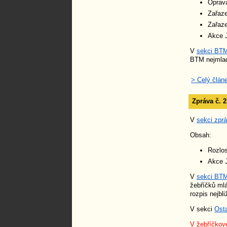
Oprava
Zařaz
Zařaze
Akce J
V
sekci BT
BTM nejmlad
> Celý člán
Zpráva č. 
V
sekci zpr
Obsah:
Rozlos
Akce J
V
sekci BT
žebříčků mlá
rozpis nejbl
V sekci
Osta
V
žebříčkov