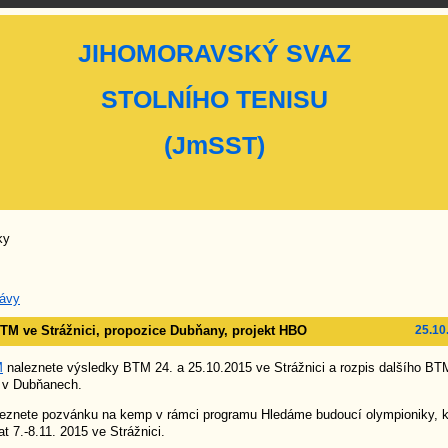
JIHOMORAVSKÝ SVAZ
STOLNÍHO TENISU
(JmSST)
ky
ávy
TM ve Strážnici, propozice Dubňany, projekt HBO
25.10
M
naleznete výsledky BTM 24. a 25.10.2015 ve Strážnici a rozpis dalšího BT
5 v Dubňanech.
leznete pozvánku na kemp v rámci programu Hledáme budoucí olympioniky, k
t 7.-8.11. 2015 ve Strážnici.