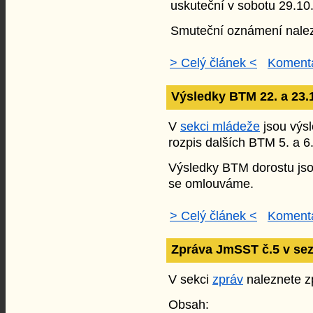
uskuteční v sobotu 29.10
Smuteční oznámení nale
> Celý článek <
Komentá
Výsledky BTM 22. a 23.1
V
sekci mládeže
jsou výsl
rozpis dalších BTM 5. a 
Výsledky BTM dorostu jsou
se omlouváme.
> Celý článek <
Komentá
Zpráva JmSST č.5 v se
V sekci
zpráv
naleznete zp
Obsah: