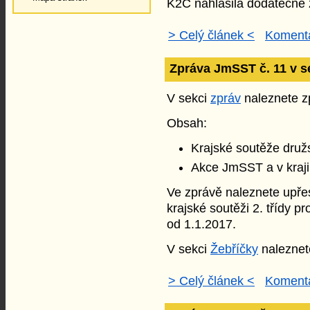
K2C nahlásila dodatečně 
> Celý článek <
Komentá
Zpráva JmSST č. 11 v s
V sekci
zpráv
naleznete zp
Obsah:
Krajské soutěže druž
Akce JmSST a v kraji
Ve zprávě naleznete upřes
krajské soutěži 2. třídy 
od 1.1.2017.
V sekci
Žebříčky
naleznet
> Celý článek <
Komentá