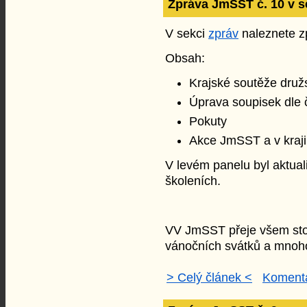
Zpráva JmSST č. 10 v s
V sekci
zpráv
naleznete zp
Obsah:
Krajské soutěže druž
Úprava soupisek dle 
Pokuty
Akce JmSST a v kraji
V levém panelu byl aktua
školeních.
VV JmSST přeje všem stol
vánočních svátků a mnoh
> Celý článek <
Komentá