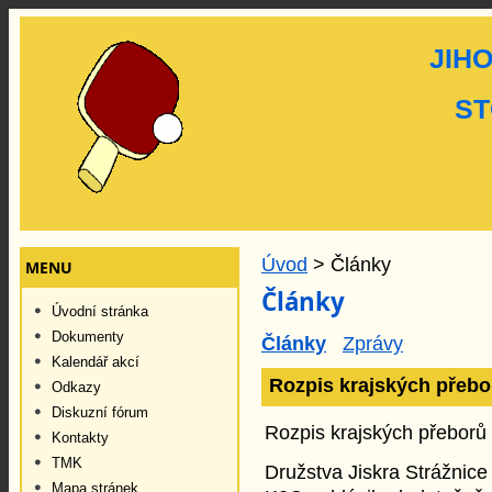
JIH
ST
Úvod
> Články
MENU
Články
Úvodní stránka
Dokumenty
Články
Zprávy
Kalendář akcí
Rozpis krajských přeb
Odkazy
Diskuzní fórum
Rozpis krajských přeborů
Kontakty
TMK
Družstva Jiskra Strážnice
Mapa stránek