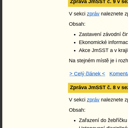
Zpráva JmSST č. 9 v se
V sekci
zpráv
naleznete zp
Obsah:
Zastavení závodní či
Ekonomické informa
Akce JmSST a v kraji
Na stejném místě je i rozh
> Celý článek <
Komentá
Zpráva JmSST č. 8 v se
V sekci
zpráv
naleznete zp
Obsah:
Zařazení do žebříčk