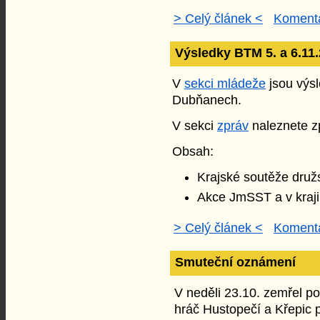
> Celý článek <
Komentá
Výsledky BTM 5. a 6.11
V
sekci mládeže
jsou výs
Dubňanech.
V sekci
zpráv
naleznete zp
Obsah:
Krajské soutěže druž
Akce JmSST a v kraji
> Celý článek <
Komentá
Smuteční oznámení
V neděli 23.10. zemřel p
hráč Hustopečí a Křepic p