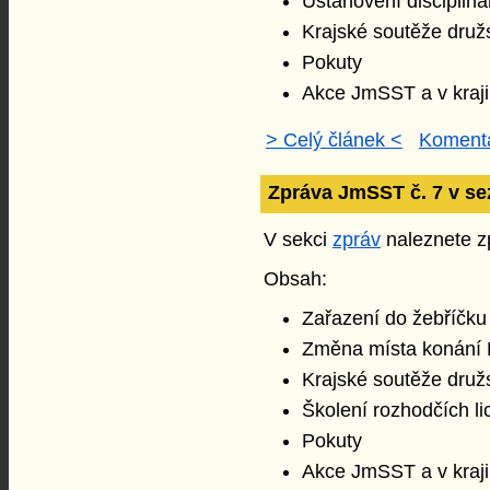
Ustanovení discipliná
Krajské soutěže druž
Pokuty
Akce JmSST a v kraji
> Celý článek <
Komentá
Zpráva JmSST č. 7 v se
V sekci
zpráv
naleznete zp
Obsah:
Zařazení do žebříčk
Změna místa konání
Krajské soutěže druž
Školení rozhodčích l
Pokuty
Akce JmSST a v kraji