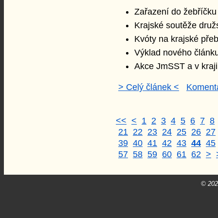
Zařazení do žebříčku
Krajské soutěže druž
Kvóty na krajské pře
Výklad nového článk
Akce JmSST a v kraji
> Celý článek <
Komentá
<<
<
1
2
3
4
5
6
7
8
21
22
23
24
25
26
27
39
40
41
42
43
44
45
57
58
59
60
61
62
>
© 20