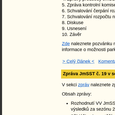
5. Zpráva kontrolní komis
6. Schvalování čerpání ro
7. Schvalování rozpočtu 
8. Diskuse
9. Usnesení
10. Závěr
Zde
naleznete pozvánku 
informace o možnosti par
> Celý článek <
Komentá
Zpráva JmSST č. 19 v s
V sekci
zpráv
naleznete zp
Obsah zprávy:
Rozhodnutí VV JmSST
výsledků za sezónu 