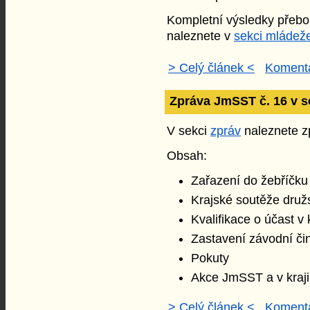
Kompletní výsledky přebo
naleznete v
sekci mládež
> Celý článek <
Komentá
Zpráva JmSST č. 16 v s
V sekci
zpráv
naleznete zp
Obsah:
Zařazení do žebříčk
Krajské soutěže druž
Kvalifikace o účast v
Zastavení závodní či
Pokuty
Akce JmSST a v kraji
> Celý článek <
Komentá