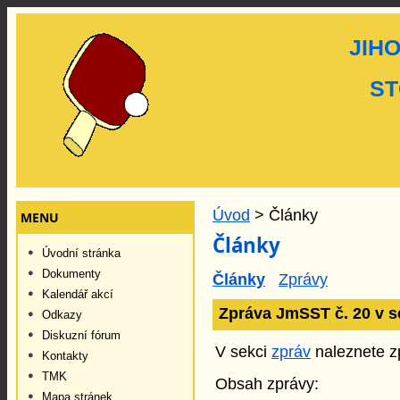
JIH
ST
Úvod
> Články
MENU
Články
Úvodní stránka
Dokumenty
Články
Zprávy
Kalendář akcí
Zpráva JmSST č. 20 v s
Odkazy
Diskuzní fórum
V sekci
zpráv
naleznete zp
Kontakty
TMK
Obsah zprávy:
Mapa stránek