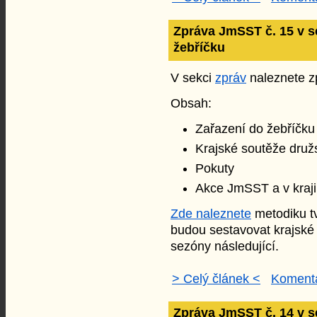
Zpráva JmSST č. 15 v s
žebříčku
V sekci
zpráv
naleznete zp
Obsah:
Zařazení do žebříčk
Krajské soutěže druž
Pokuty
Akce JmSST a v kraji
Zde naleznete
metodiku tv
budou sestavovat krajské 
sezóny následující.
> Celý článek <
Komentá
Zpráva JmSST č. 14 v s