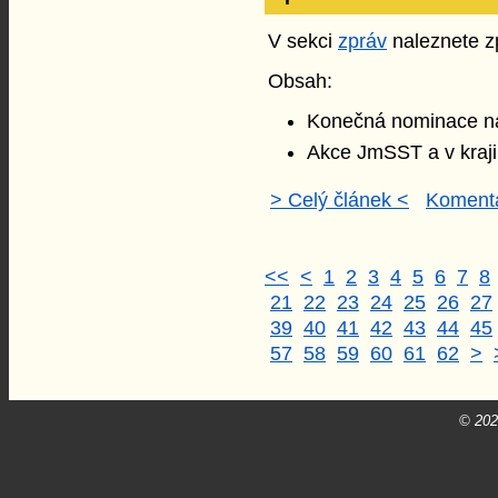
V sekci
zpráv
naleznete zp
Obsah:
Konečná nominace n
Akce JmSST a v kraji
> Celý článek <
Komentá
<<
<
1
2
3
4
5
6
7
8
21
22
23
24
25
26
27
39
40
41
42
43
44
45
57
58
59
60
61
62
>
© 20