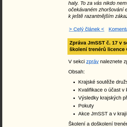
haly. To za vás nikdo nemů
očekávaném zhoršování ep
k ještě razantnějším zák
> Celý článek <
Komentá
Zpráva JmSST č. 17 v s
školení trenérů licence
V sekci
zpráv
naleznete zp
Obsah:
Krajské soutěže druž
Kvalifikace o účast v 
Výsledky krajských p
Pokuty
Akce JmSST a v kraji
Školení a doškolení trené