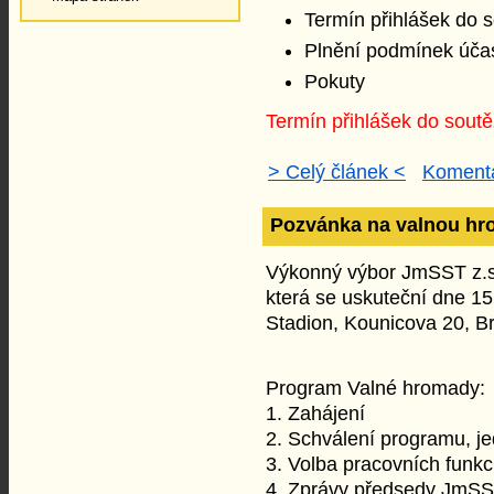
Termín přihlášek do 
Plnění podmínek účas
Pokuty
Termín přihlášek do soutě
> Celý článek <
Komentá
Pozvánka na valnou h
Výkonný výbor JmSST z.s
která se uskuteční dne 15
Stadion, Kounicova 20, B
Program Valné hromady:
1. Zahájení
2. Schválení programu, j
3. Volba pracovních funkc
4. Zprávy předsedy JmSS