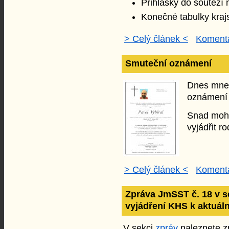
Přihlášky do soutěží
Konečné tabulky kraj
> Celý článek <
Komentá
Smuteční oznámení
Dnes mne 
oznámení 
Snad mohu 
vyjádřit r
> Celý článek <
Komentá
Zpráva JmSST č. 18 v s
vyjádření KHS k aktuáln
V sekci
zpráv
naleznete zp