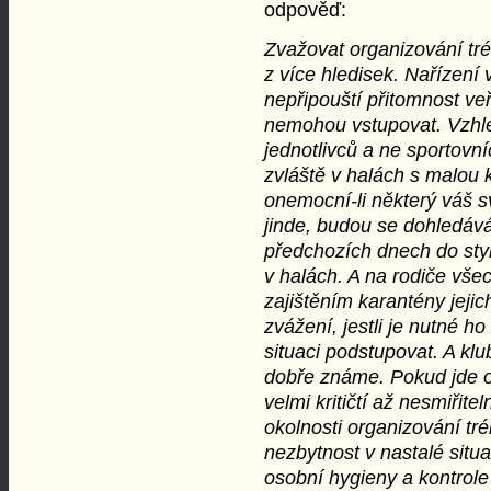
odpověď:
Zvažovat organizování tré
z více hledisek. Nařízení 
nepřipouští přitomnost veře
nemohou vstupovat. Vzhled
jednotlivců a ne sportovníc
zvláště v halách s malou 
onemocní-li některý váš s
jinde, budou se dohledávát
předchozích dnech do sty
v
halách. A na rodiče vše
zajištěním karantény jejic
zvážení, jestli je nutné h
situaci podstupovat. A klu
dobře známe. Pokud jde o j
velmi kritičtí až nesmiřite
okolnosti organizování tré
nezbytnost v nastalé situ
osobní hygieny a kontrol