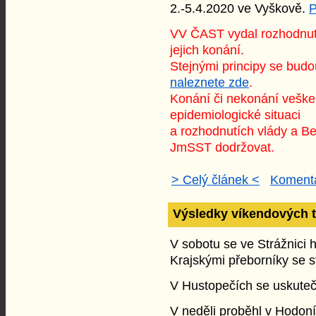
2.-5.4.2020 ve Vyškově.
P
VV ČAST vydal rozhodnutí
jejich konání.
Stejnými principy se bud
naleznete zde
.
Konání či nekonání vešker
epidemiologické situaci
a rozhodnutích vlády a Be
JmSST dodržovat.
> Celý článek <
Komentá
Výsledky víkendových 
V sobotu se ve Strážnici hr
Krajskými přeborníky se s
V Hustopečích se uskuteč
V neděli proběhl v Hodoní