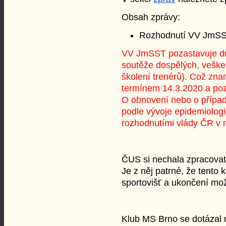
Obsah zprávy:
Rozhodnutí VV JmS
VV JmSST pozastavuje dn
soutěže dospělých, veške
školení trenérů).
Což znam
termínem 14.3.2020 a poz
O obnovení nebo o přípa
podle vývoje epidemiologi
rozhodnutími vlády ČR v 
ČUS si nechala zpracovat
Je z něj patrné, že tento
sportovišť a ukončení mož
Klub MS Brno se dotázal 