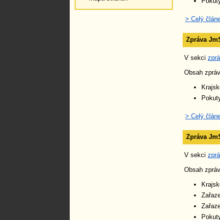
Pokut
> Celý člán
Zpráva JmS
V sekci
zpr
Obsah zpráv
Krajsk
Pokut
> Celý člán
Zpráva JmS
V sekci
zpr
Obsah zpráv
Krajsk
Zařaze
Zařaze
Pokut