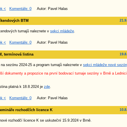
ek <
Komentáře: 0
Autor: Pavel Halas
víkendových BTM
21.9
kendových turnajů naleznete v
sekci mládeže
.
ek <
Komentáře: 0
Autor: Pavel Halas
, termínová listina
19.8
na sezónu 2024-25 a program turnajů naleznete v
sekci mládeže nové sezón
ší dokumenty a propozice na první bodovací turnaje sezóny v Brně a Lednici
stina platná k 18.8.2024 je
zde
.
ek <
Komentáře: 0
Autor: Pavel Halas
semináře rozhodčích licence K
10.8
nové rozhodčí licence K se uskuteční 15.9.2024 v Brně.