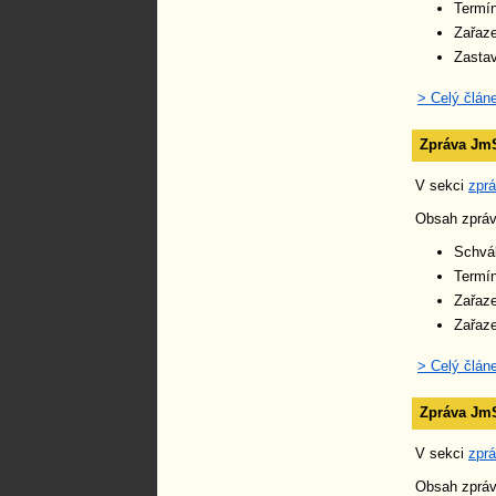
Termín
Zařaz
Zastav
> Celý člán
Zpráva JmS
V sekci
zpr
Obsah zpráv
Schvál
Termín
Zařaz
Zařaze
> Celý člán
Zpráva JmS
V sekci
zpr
Obsah zpráv