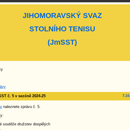
JIHOMORAVSKÝ SVAZ
STOLNÍHO TENISU
(JmSST)
ky
ávy
ST č. 5 v sezóně 2024-25
7.10
áv
naleznete zprávu č. 5.
y:
é soutěže družstev dospělých