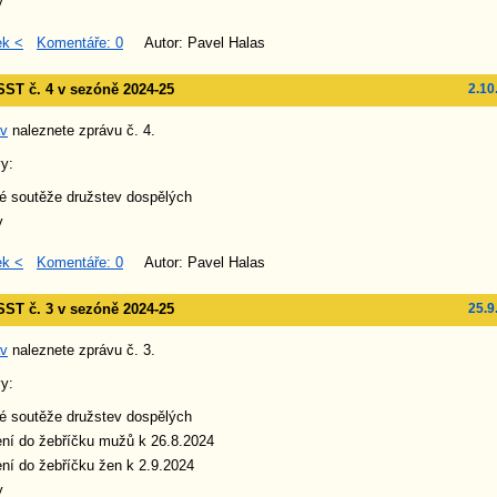
y
ek <
Komentáře: 0
Autor: Pavel Halas
ST č. 4 v sezóně 2024-25
2.10
áv
naleznete zprávu č. 4.
y:
é soutěže družstev dospělých
y
ek <
Komentáře: 0
Autor: Pavel Halas
ST č. 3 v sezóně 2024-25
25.9
áv
naleznete zprávu č. 3.
y:
é soutěže družstev dospělých
ní do žebříčku mužů k 26.8.2024
ní do žebříčku žen k 2.9.2024
y