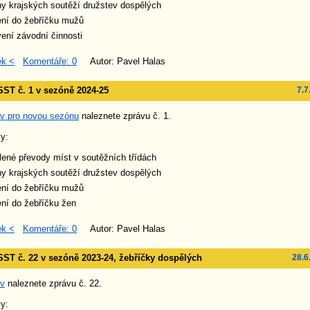
y krajských soutěží družstev dospělých
ení do žebříčku mužů
ení závodní činnosti
ek <
Komentáře: 0
Autor: Pavel Halas
ST č. 1 v sezóně 2024-25
7.7
áv pro novou sezónu
naleznete zprávu č. 1.
y:
ené převody míst v soutěžních třídách
y krajských soutěží družstev dospělých
ení do žebříčku mužů
ní do žebříčku žen
ek <
Komentáře: 0
Autor: Pavel Halas
ST č. 22 v sezóně 2023-24, žebříčky dospělých
28.6
áv
naleznete zprávu č. 22.
y: