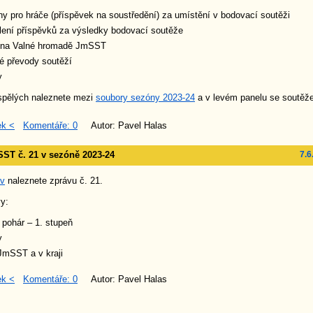
 pro hráče (příspěvek na soustředění) za umístění v bodovací soutěži
ení příspěvků za výsledky bodovací soutěže
 na Valné hromadě JmSST
é převody soutěží
y
spělých naleznete mezi
soubory sezóny 2023-24
a v levém panelu se soutěž
ek <
Komentáře: 0
Autor: Pavel Halas
ST č. 21 v sezóně 2023-24
7.6
áv
naleznete zprávu č. 21.
y:
pohár – 1. stupeň
y
JmSST a v kraji
ek <
Komentáře: 0
Autor: Pavel Halas