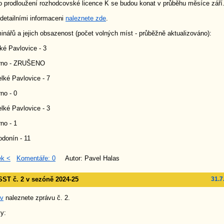
o prodloužení rozhodcovské licence K se budou konat v průběhu měsíce září
detailními informaceni
naleznete zde
.
nářů a jejich obsazenost (počet volných míst - průběžně aktualizováno):
ké Pavlovice - 3
Brno - ZRUŠENO
lké Pavlovice - 7
no - 0
lké Pavlovice - 3
no - 1
odonín - 11
ek <
Komentáře: 0
Autor: Pavel Halas
ST č. 2 v sezóně 2024-25
31.7
áv
naleznete zprávu č. 2.
y: