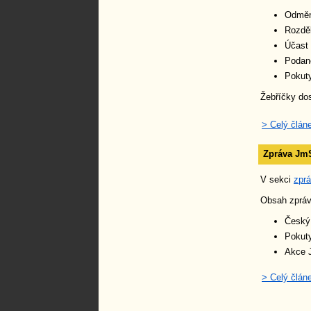
Odměny
Rozděl
Účast
Podan
Pokut
Žebříčky do
> Celý člán
Zpráva JmS
V sekci
zpr
Obsah zpráv
Český 
Pokut
Akce 
> Celý člán