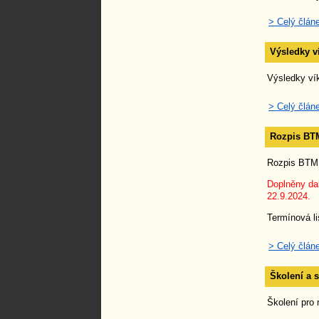
> Celý člán
Výsledky 
Výsledky ví
> Celý člán
Rozpis BTM
Rozpis BTM 
Doplněny dal
22.9.2024.
Termínová li
> Celý člán
Školení a 
Školení pro 