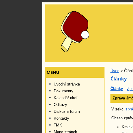
Úvod
> Člán
MENU
Články
Úvodní stránka
Články
Zpr
Dokumenty
Kalendář akcí
Zpráva JmS
Odkazy
V sekci
zpr
Diskuzní fórum
Obsah zpráv
Kontakty
TMK
Krajsk
Mapa stránek